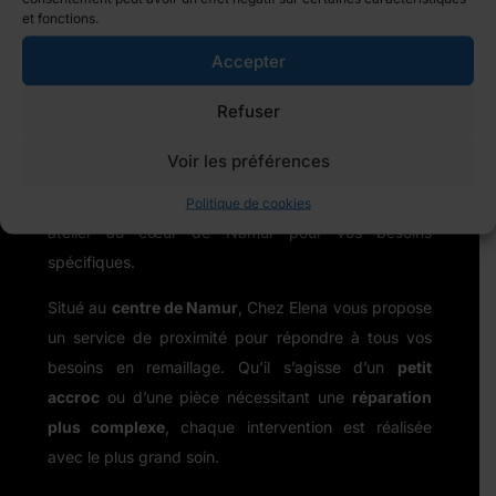
et fonctions.
Le
remaillage
est une
alternative durable et
économique
pour prolonger la vie de vos vêtements
Accepter
tricotés. Plutôt que de jeter vos pièces abîmées,
Refuser
confiez-les à Chez Elena, où chaque
réparation
est
réalisée
avec précision et discrétion
. Vous pourrez
Voir les préférences
à nouveau profiter de vos vêtements en maille tout
en adoptant une démarche éco-responsable.
Un
Politique de cookies
atelier au cœur de Namur pour vos besoins
spécifiques.
Situé au
centre de Namur
, Chez Elena vous propose
un service de proximité pour répondre à tous vos
besoins en remaillage. Qu’il s’agisse d’un
petit
accroc
ou d’une pièce nécessitant une
réparation
plus complexe
, chaque intervention est réalisée
avec le plus grand soin.